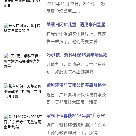
创新层百强企业
2017年11月22日，2017新三板
发展论坛暨第二...
关爱自闭症儿童 | 遇见来自星星
的你
在我们生活的这个世界上，有这
样一群孩子，他们需要关爱...
2天1夜，紫科环保15周年清远拓
展活动完美落幕
时值九月，炎热高温天气仍在继
续。如此天气不出游避暑，...
紫科环保与天邦公司签署战略合
作 携手共创互利共赢
近日，广州紫科环保科技有限公
司与天邦膜技术国家工程研...
紫科环保喜获2016年度“广东省
守合同重信用企业”...
近日，紫科环保顺利通过广东省
工商行政管理局评审，获得...